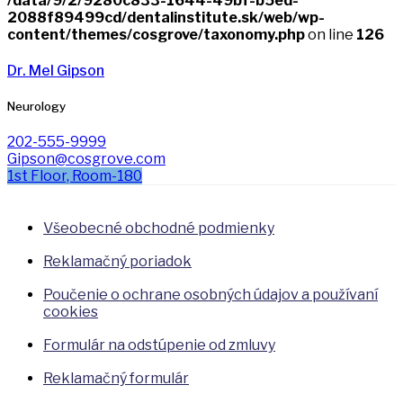
/data/9/2/9280c833-1644-49bf-b5ed-
2088f89499cd/dentalinstitute.sk/web/wp-
content/themes/cosgrove/taxonomy.php
on line
126
Dr. Mel Gipson
Neurology
202-555-9999
Gipson@cosgrove.com
1st Floor, Room-180
Všeobecné obchodné podmienky
Reklamačný poriadok
Poučenie o ochrane osobných údajov a používaní
cookies
Formulár na odstúpenie od zmluvy
Reklamačný formulár