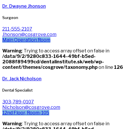
Dr. Dwayne Jhonson
Surgeon
211-555-2107
Jhonson@cosgrove.com
Main Operation Room
Warning
: Trying to access array offset on false in
/data/9/2/9280c833-1644-49bf-b5ed-
2088f89499cd/dentalinstitute.sk/web/wp-
content/themes/cosgrove/taxonomy.php
on line
126
Dr. Jack Nicholson
Dental Specialist
303-789-0107
Nicholson@cosgrove.com
12nd Floor, Room-105
Warning
: Trying to access array offset on false in