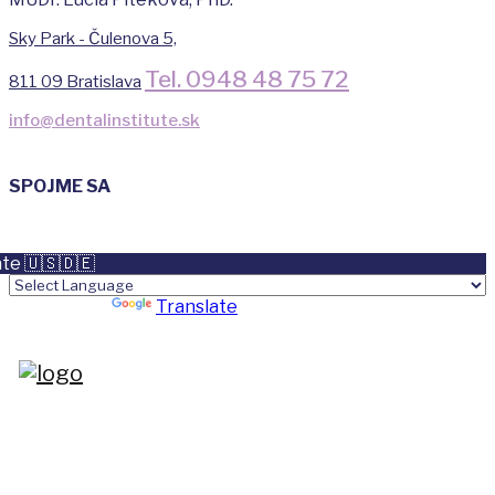
Sky Park - Čulenova 5,
Tel. 0948 48 75 72
811 09 Bratislava
info@dentalinstitute.sk
SPOJME SA
te 🇺🇸🇩🇪
Powered by
Translate