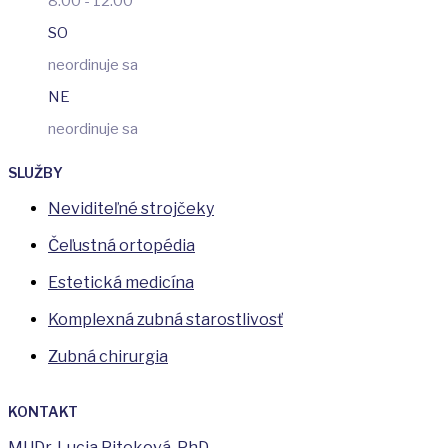
8:00 - 12:00
SO
neordinuje sa
NE
neordinuje sa
SLUŽBY
Neviditeľné strojčeky
Čeľustná ortopédia
Estetická medicína
Komplexná zubná starostlivosť
Zubná chirurgia
KONTAKT
MUDr. Lucia Piteková, PhD.