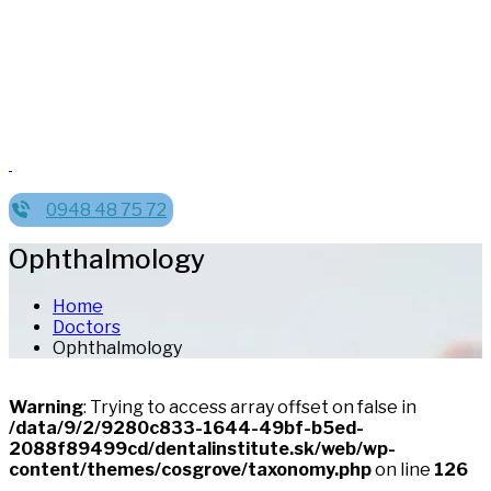
0948 48 75 72
Ophthalmology
Home
Doctors
Ophthalmology
Warning
: Trying to access array offset on false in
/data/9/2/9280c833-1644-49bf-b5ed-
2088f89499cd/dentalinstitute.sk/web/wp-
content/themes/cosgrove/taxonomy.php
on line
126