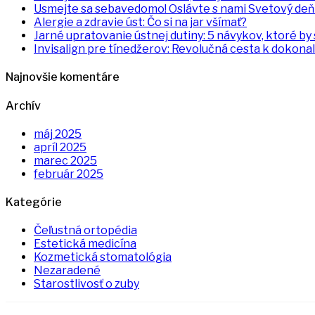
Usmejte sa sebavedomo! Oslávte s nami Svetový deň
Alergie a zdravie úst: Čo si na jar všímať?
Jarné upratovanie ústnej dutiny: 5 návykov, ktoré by s
Invisalign pre tínedžerov: Revolučná cesta k dokon
Najnovšie komentáre
Archív
máj 2025
apríl 2025
marec 2025
február 2025
Kategórie
Čeľustná ortopédia
Estetická medicína
Kozmetická stomatológia
Nezaradené
Starostlivosť o zuby