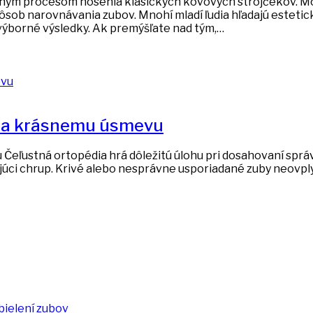
mným procesom nosenia klasických kovových strojčekov. Mo
sob narovnávania zubov. Mnohí mladí ľudia hľadajú estetick
 výborné výsledky. Ak premýšľate nad tým,…
u a krásnemu úsmevu
eľustná ortopédia hrá dôležitú úlohu pri dosahovaní správn
júci chrup. Krivé alebo nesprávne usporiadané zuby neovply
 bielení zubov