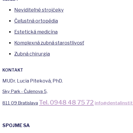
Neviditeľné strojčeky
Čeľustná ortopédia
Estetická medicína
Komplexná zubná starostlivosť
Zubná chirurgia
KONTAKT
MUDr. Lucia Piteková, PhD.
Sky Park - Čulenova 5,
Tel. 0948 48 75 72
811 09 Bratislava
info@dentalinstit
SPOJME SA