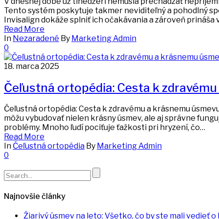
V dnešnej dobe už tínedžeri nemusia prechádzať nepríje
Tento systém poskytuje takmer neviditeľný a pohodlný spô
Invisalign dokáže splniť ich očakávania a zároveň prináša
Read More
In
Nezaradené
By
Marketing Admin
0
18. marca 2025
Čeľustná ortopédia: Cesta k zdravém
Čeľustná ortopédia: Cesta k zdravému a krásnemu úsmevu Č
môžu vybudovať nielen krásny úsmev, ale aj správne fungu
problémy. Mnoho ľudí pociťuje ťažkosti pri hryzení, čo…
Read More
In
Čeľustná ortopédia
By
Marketing Admin
0
Search
for:
Najnovšie články
Žiarivý úsmev na leto: Všetko, čo by ste mali vedieť o