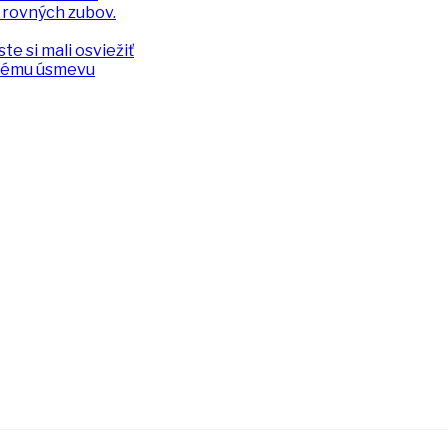
 rovných zubov.
te si mali osviežiť
alému úsmevu