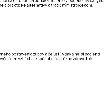
derná ortodoncia ponúka riešenie v podobe Invisalignu.
é a praktické alternatívy k tradičným strojčekom.
eho postavenia zubov a čeľustí. Vďaka nej si pacienti
vňujú len vzhľad, ale spôsobujú aj rôzne zdravotné